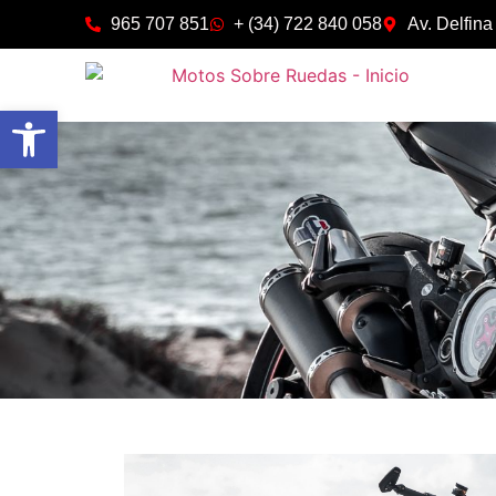
965 707 851
+ (34) 722 840 058
Av. Delfina
Abrir barra de herramientas