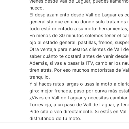
vienes desde Vall de Laguar, puedes llamarno
hueco.
El desplazamiento desde Vall de Laguar es co
generalista que en uno donde solo tratamos 
todo está orientado a su moto: herramientas,
En menos de 30 minutos solemos tener el ca
ojo al estado general: pastillas, frenos, sus
Otra ventaja para nuestros clientes de Vall de
saber cuánto te costará antes de venir desde
Además, si vas a pasar la ITV, cambiar los n
tiren atrás. Por eso muchos motoristas de Val
tranquilo.
Y si haces rutas largas o usas la moto a diar
giro: mejor frenada, paso por curva más estab
¿Vives en Vall de Laguar y necesitas cambiar 
Torrevieja, a un paso de Vall de Laguar, y t
Pide cita o ven directamente. Si estás en Val
disfrutando de tu moto.