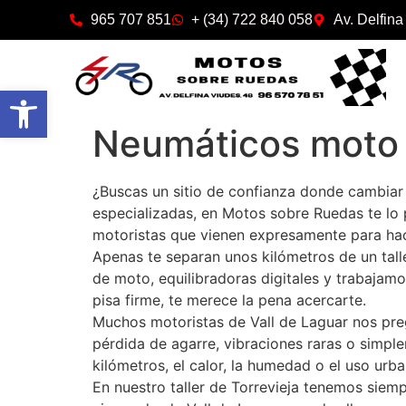
965 707 851
+ (34) 722 840 058
Av. Delfina
Abrir barra de herramientas
Neumáticos moto 
¿Buscas un sitio de confianza donde cambiar
especializadas, en Motos sobre Ruedas te lo
motoristas que vienen expresamente para hace
Apenas te separan unos kilómetros de un tal
de moto, equilibradoras digitales y trabajam
pisa firme, te merece la pena acercarte.
Muchos motoristas de Vall de Laguar nos preg
pérdida de agarre, vibraciones raras o simp
kilómetros, el calor, la humedad o el uso urb
En nuestro taller de Torrevieja tenemos siem