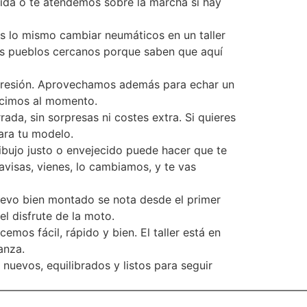
pida o te atendemos sobre la marcha si hay
es lo mismo cambiar neumáticos en un taller
ros pueblos cercanos porque saben que aquí
 presión. Aprovechamos además para echar un
decimos al momento.
ada, sin sorpresas ni costes extra. Si quieres
ara tu modelo.
ibujo justo o envejecido puede hacer que te
avisas, vienes, lo cambiamos, y te vas
 nuevo bien montado se nota desde el primer
l disfrute de la moto.
mos fácil, rápido y bien. El taller está en
anza.
nuevos, equilibrados y listos para seguir