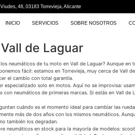
 Viudes, 48, 03183 Torrevieja, Alicante
INICIO
SERVICIOS
SOBRE NOSOTROS
C
Vall de Laguar
 los neumáticos de tu moto en Vall de Laguar? Aunque en
 ponemos fácil: estamos en Torrevieja, muy cerca de Vall 
r el cambio con total garantía.
ler especializado solo en motos. Aquí no se improvisa: us
os con neumáticos de primeras marcas. Si estás en Vall de
untan cuándo es el momento ideal para cambiar las ruedas.
lemente más de dos años con los mismos neumáticos. Aunqu
ano también los degradan.
pre neumáticos en stock para la mayoría de modelos: scoote