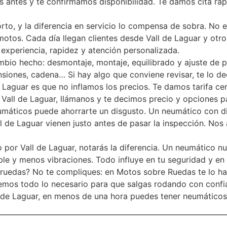
s antes y te confirmamos disponibilidad. Te damos cita rá
rto, y la diferencia en servicio lo compensa de sobra. No 
motos. Cada día llegan clientes desde Vall de Laguar y ot
 experiencia, rapidez y atención personalizada.
mbio hecho: desmontaje, montaje, equilibrado y ajuste de
pensiones, cadena… Si hay algo que conviene revisar, te lo 
 Laguar es que no inflamos los precios. Te damos tarifa cerr
 Vall de Laguar, llámanos y te decimos precio y opciones p
eumáticos puede ahorrarte un disgusto. Un neumático con d
l de Laguar vienen justo antes de pasar la inspección. Nos 
io por Vall de Laguar, notarás la diferencia. Un neumático
le y menos vibraciones. Todo influye en tu seguridad y en e
ruedas? No te compliques: en Motos sobre Ruedas te lo hace
enemos todo lo necesario para que salgas rodando con confi
l de Laguar, en menos de una hora puedes tener neumáticos 