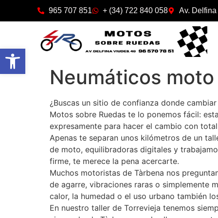
965 707 851
+ (34) 722 840 058
Av. Delfina
Abrir barra de herramientas
Neumáticos moto
¿Buscas un sitio de confianza donde cambiar
Motos sobre Ruedas te lo ponemos fácil: est
expresamente para hacer el cambio con total 
Apenas te separan unos kilómetros de un tal
de moto, equilibradoras digitales y trabajam
firme, te merece la pena acercarte.
Muchos motoristas de Tàrbena nos preguntan 
de agarre, vibraciones raras o simplemente 
calor, la humedad o el uso urbano también lo
En nuestro taller de Torrevieja tenemos siem