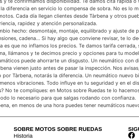
s y te confirmamos disponibilidad. Te damos cita rápida o
la diferencia en servicio lo compensa de sobra. No es lo 
motos. Cada día llegan clientes desde Tàrbena y otros pu
iencia, rapidez y atención personalizada.
mbio hecho: desmontaje, montaje, equilibrado y ajuste de
pensiones, cadena… Si hay algo que conviene revisar, te lo 
a es que no inflamos los precios. Te damos tarifa cerrada, s
na, llámanos y te decimos precio y opciones para tu model
eumáticos puede ahorrarte un disgusto. Un neumático con d
bena vienen justo antes de pasar la inspección. Nos avisas,
io por Tàrbena, notarás la diferencia. Un neumático nuevo 
enos vibraciones. Todo influye en tu seguridad y en el dis
? No te compliques: en Motos sobre Ruedas te lo hacemos fác
todo lo necesario para que salgas rodando con confianza.
rbena, en menos de una hora puedes tener neumáticos nuevos
SOBRE MOTOS SOBRE RUEDAS
SI
Historia