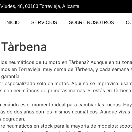
 Viudes, 48, 03183 Torrevieja, Alicante
INICIO
SERVICIOS
SOBRE NOSOTROS
C
 Tàrbena
 los neumáticos de tu moto en Tàrbena? Aunque en tu zon
amos en Torrevieja, muy cerca de Tàrbena, y cada semana
garantía.
ler especializado solo en motos. Aquí no se improvisa: us
os con neumáticos de primeras marcas. Si estás en Tàrbena
cuándo es el momento ideal para cambiar las ruedas. Hay v
más de dos años con los mismos neumáticos. Aunque vivas 
s degradan.
pre neumáticos en stock para la mayoría de modelos: scoote