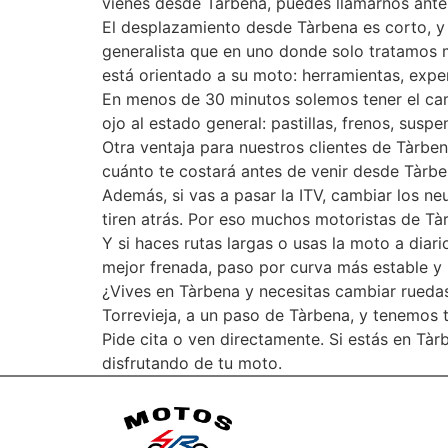
vienes desde Tàrbena, puedes llamarnos ante
El desplazamiento desde Tàrbena es corto, y 
generalista que en uno donde solo tratamos 
está orientado a su moto: herramientas, exper
En menos de 30 minutos solemos tener el ca
ojo al estado general: pastillas, frenos, sus
Otra ventaja para nuestros clientes de Tàrben
cuánto te costará antes de venir desde Tàrbe
Además, si vas a pasar la ITV, cambiar los n
tiren atrás. Por eso muchos motoristas de Tàr
Y si haces rutas largas o usas la moto a diar
mejor frenada, paso por curva más estable y m
¿Vives en Tàrbena y necesitas cambiar ruedas
Torrevieja, a un paso de Tàrbena, y tenemos 
Pide cita o ven directamente. Si estás en Tà
disfrutando de tu moto.