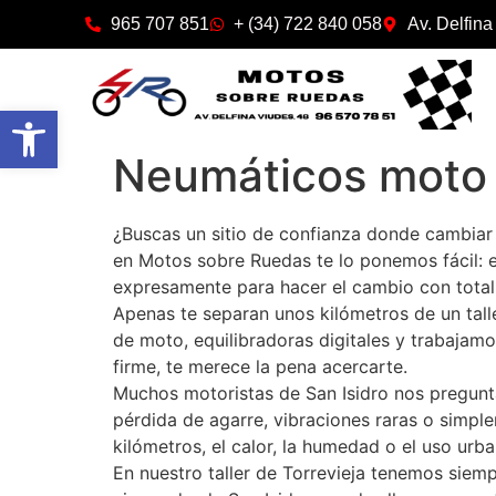
965 707 851
+ (34) 722 840 058
Av. Delfina
Abrir barra de herramientas
Neumáticos moto 
¿Buscas un sitio de confianza donde cambiar
en Motos sobre Ruedas te lo ponemos fácil: 
expresamente para hacer el cambio con total 
Apenas te separan unos kilómetros de un tal
de moto, equilibradoras digitales y trabajam
firme, te merece la pena acercarte.
Muchos motoristas de San Isidro nos pregunta
pérdida de agarre, vibraciones raras o simp
kilómetros, el calor, la humedad o el uso urb
En nuestro taller de Torrevieja tenemos siem