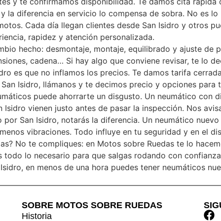
tes y te confirmamos disponibilidad. Te damos cita rápida
 y la diferencia en servicio lo compensa de sobra. No es l
motos. Cada día llegan clientes desde San Isidro y otros 
iencia, rapidez y atención personalizada.
mbio hecho: desmontaje, montaje, equilibrado y ajuste de
pensiones, cadena… Si hay algo que conviene revisar, te lo 
dro es que no inflamos los precios. Te damos tarifa cerrada,
 San Isidro, llámanos y te decimos precio y opciones para 
eumáticos puede ahorrarte un disgusto. Un neumático con d
 Isidro vienen justo antes de pasar la inspección. Nos avisa
io por San Isidro, notarás la diferencia. Un neumático nuev
enos vibraciones. Todo influye en tu seguridad y en el dis
as? No te compliques: en Motos sobre Ruedas te lo hacemos f
os todo lo necesario para que salgas rodando con confianza
 Isidro, en menos de una hora puedes tener neumáticos nuev
SOBRE MOTOS SOBRE RUEDAS
SI
Historia