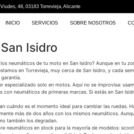
 Viudes, 48, 03183 Torrevieja, Alicante
INICIO
SERVICIOS
SOBRE NOSOTROS
C
San Isidro
 los neumáticos de tu moto en San Isidro? Aunque en tu z
estamos en Torrevieja, muy cerca de San Isidro, y cada s
garantía.
ler especializado solo en motos. Aquí no se improvisa: us
os con neumáticos de primeras marcas. Si estás en San Isid
n cuándo es el momento ideal para cambiar las ruedas. Hay
lemente más de dos años con los mismos neumáticos. Aunqu
ano también los degradan.
pre neumáticos en stock para la mayoría de modelos: scoote