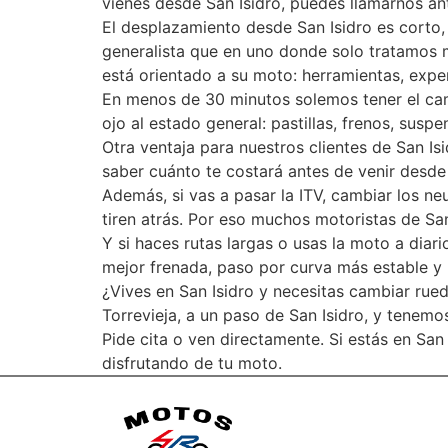
vienes desde San Isidro, puedes llamarnos an
El desplazamiento desde San Isidro es corto,
generalista que en uno donde solo tratamos 
está orientado a su moto: herramientas, exper
En menos de 30 minutos solemos tener el ca
ojo al estado general: pastillas, frenos, sus
Otra ventaja para nuestros clientes de San Isi
saber cuánto te costará antes de venir desde
Además, si vas a pasar la ITV, cambiar los n
tiren atrás. Por eso muchos motoristas de San
Y si haces rutas largas o usas la moto a diar
mejor frenada, paso por curva más estable y m
¿Vives en San Isidro y necesitas cambiar rued
Torrevieja, a un paso de San Isidro, y tenem
Pide cita o ven directamente. Si estás en San
disfrutando de tu moto.