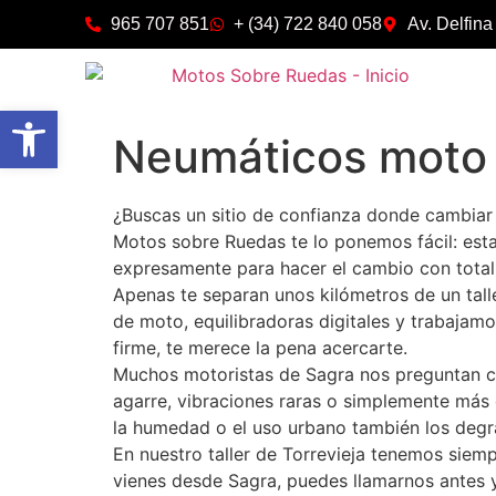
965 707 851
+ (34) 722 840 058
Av. Delfina
Abrir barra de herramientas
Neumáticos moto
¿Buscas un sitio de confianza donde cambiar
Motos sobre Ruedas te lo ponemos fácil: est
expresamente para hacer el cambio con total 
Apenas te separan unos kilómetros de un tal
de moto, equilibradoras digitales y trabajam
firme, te merece la pena acercarte.
Muchos motoristas de Sagra nos preguntan cu
agarre, vibraciones raras o simplemente más
la humedad o el uso urbano también los degr
En nuestro taller de Torrevieja tenemos siem
vienes desde Sagra, puedes llamarnos antes 