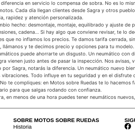
 diferencia en servicio lo compensa de sobra. No es lo mi
motos. Cada día llegan clientes desde Sagra y otros puebl
a, rapidez y atención personalizada.
mbio hecho: desmontaje, montaje, equilibrado y ajuste de
pensiones, cadena… Si hay algo que conviene revisar, te lo 
es que no inflamos los precios. Te damos tarifa cerrada, sin
, llámanos y te decimos precio y opciones para tu modelo.
eumáticos puede ahorrarte un disgusto. Un neumático con d
ra vienen justo antes de pasar la inspección. Nos avisas, v
io por Sagra, notarás la diferencia. Un neumático nuevo bi
ibraciones. Todo influye en tu seguridad y en el disfrute 
o te compliques: en Motos sobre Ruedas te lo hacemos fácil,
ario para que salgas rodando con confianza.
gra, en menos de una hora puedes tener neumáticos nuevos, e
SOBRE MOTOS SOBRE RUEDAS
SI
Historia