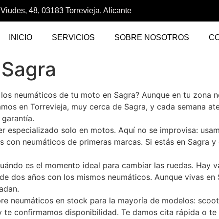
 Viudes, 48, 03183 Torrevieja, Alicante
INICIO
SERVICIOS
SOBRE NOSOTROS
C
 Sagra
 los neumáticos de tu moto en Sagra? Aunque en tu zona 
amos en Torrevieja, muy cerca de Sagra, y cada semana a
garantía.
ler especializado solo en motos. Aquí no se improvisa: us
os con neumáticos de primeras marcas. Si estás en Sagra y
ándo es el momento ideal para cambiar las ruedas. Hay var
 de dos años con los mismos neumáticos. Aunque vivas en S
adan.
pre neumáticos en stock para la mayoría de modelos: scoote
y te confirmamos disponibilidad. Te damos cita rápida o t