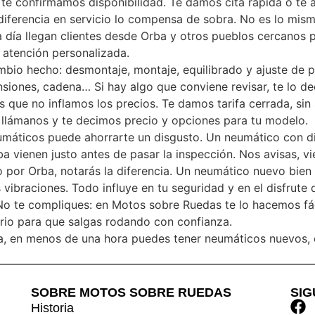
 te confirmamos disponibilidad. Te damos cita rápida o te
diferencia en servicio lo compensa de sobra. No es lo mism
día llegan clientes desde Orba y otros pueblos cercanos 
 atención personalizada.
mbio hecho: desmontaje, montaje, equilibrado y ajuste de
pensiones, cadena… Si hay algo que conviene revisar, te lo 
s que no inflamos los precios. Te damos tarifa cerrada, sin 
 llámanos y te decimos precio y opciones para tu modelo.
eumáticos puede ahorrarte un disgusto. Un neumático con d
a vienen justo antes de pasar la inspección. Nos avisas, vi
io por Orba, notarás la diferencia. Un neumático nuevo bie
ibraciones. Todo influye en tu seguridad y en el disfrute 
 te compliques: en Motos sobre Ruedas te lo hacemos fácil, 
rio para que salgas rodando con confianza.
ba, en menos de una hora puedes tener neumáticos nuevos, e
SOBRE MOTOS SOBRE RUEDAS
SI
Historia