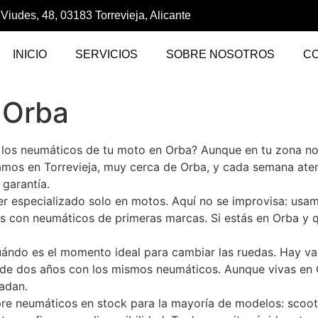
 Viudes, 48, 03183 Torrevieja, Alicante
INICIO
SERVICIOS
SOBRE NOSOTROS
C
 Orba
 los neumáticos de tu moto en Orba? Aunque en tu zona n
amos en Torrevieja, muy cerca de Orba, y cada semana at
garantía.
ler especializado solo en motos. Aquí no se improvisa: us
os con neumáticos de primeras marcas. Si estás en Orba y q
ndo es el momento ideal para cambiar las ruedas. Hay vari
 de dos años con los mismos neumáticos. Aunque vivas en O
adan.
pre neumáticos en stock para la mayoría de modelos: scoote