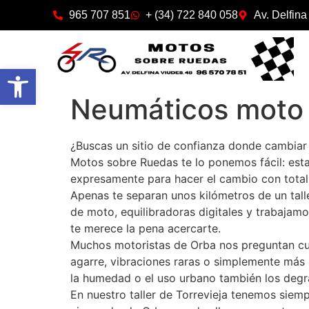
965 707 851
+ (34) 722 840 058
Av. Delfina
Abrir barra de herramientas
Neumáticos moto
¿Buscas un sitio de confianza donde cambiar
Motos sobre Ruedas te lo ponemos fácil: est
expresamente para hacer el cambio con total 
Apenas te separan unos kilómetros de un tal
de moto, equilibradoras digitales y trabajam
te merece la pena acercarte.
Muchos motoristas de Orba nos preguntan cuá
agarre, vibraciones raras o simplemente más
la humedad o el uso urbano también los degr
En nuestro taller de Torrevieja tenemos siem