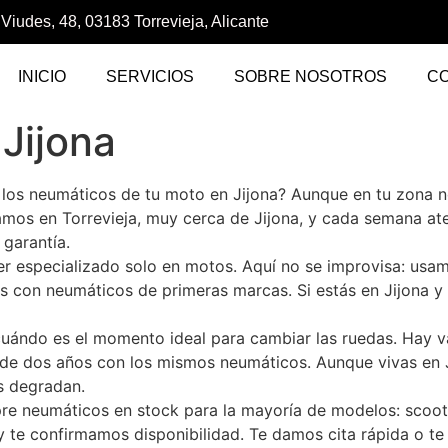
 Viudes, 48, 03183 Torrevieja, Alicante
INICIO
SERVICIOS
SOBRE NOSOTROS
C
Jijona
 los neumáticos de tu moto en Jijona? Aunque en tu zona 
amos en Torrevieja, muy cerca de Jijona, y cada semana a
garantía.
ler especializado solo en motos. Aquí no se improvisa: us
os con neumáticos de primeras marcas. Si estás en Jijona y
ándo es el momento ideal para cambiar las ruedas. Hay var
 de dos años con los mismos neumáticos. Aunque vivas en J
s degradan.
pre neumáticos en stock para la mayoría de modelos: scoote
y te confirmamos disponibilidad. Te damos cita rápida o t