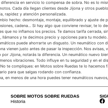
a diferencia en servicio lo compensa de sobra. No es lo mi
motos. Cada día llegan clientes desde Jijona y otros pueb
a, rapidez y atención personalizada.
mbio hecho: desmontaje, montaje, equilibrado y ajuste de
pensiones, cadena… Si hay algo que conviene revisar, te lo 
es que no inflamos los precios. Te damos tarifa cerrada, sin
a, llámanos y te decimos precio y opciones para tu modelo.
eumáticos puede ahorrarte un disgusto. Un neumático con d
ona vienen justo antes de pasar la inspección. Nos avisas, v
io por Jijona, notarás la diferencia. Un neumático nuevo bi
enos vibraciones. Todo influye en tu seguridad y en el dis
No te compliques: en Motos sobre Ruedas te lo hacemos fácil
ario para que salgas rodando con confianza.
ona, en menos de una hora puedes tener neumáticos nuevos, 
SOBRE MOTOS SOBRE RUEDAS
SI
Historia