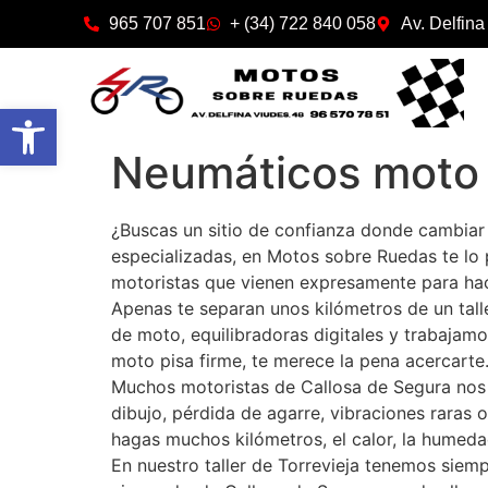
965 707 851
+ (34) 722 840 058
Av. Delfina
Abrir barra de herramientas
Neumáticos moto 
¿Buscas un sitio de confianza donde cambia
especializadas, en Motos sobre Ruedas te lo
motoristas que vienen expresamente para hace
Apenas te separan unos kilómetros de un tal
de moto, equilibradoras digitales y trabajam
moto pisa firme, te merece la pena acercarte
Muchos motoristas de Callosa de Segura nos 
dibujo, pérdida de agarre, vibraciones rara
hagas muchos kilómetros, el calor, la humeda
En nuestro taller de Torrevieja tenemos siem