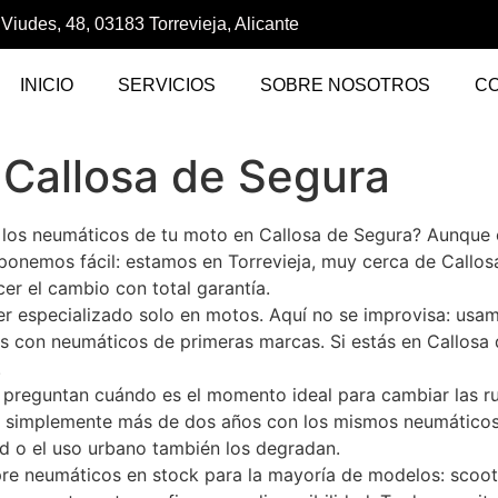
 Viudes, 48, 03183 Torrevieja, Alicante
INICIO
SERVICIOS
SOBRE NOSOTROS
C
Callosa de Segura
r los neumáticos de tu moto en Callosa de Segura? Aunque
 ponemos fácil: estamos en Torrevieja, muy cerca de Call
r el cambio con total garantía.
ler especializado solo en motos. Aquí no se improvisa: us
os con neumáticos de primeras marcas. Si estás en Callosa
.
preguntan cuándo es el momento ideal para cambiar las ru
s o simplemente más de dos años con los mismos neumáticos
d o el uso urbano también los degradan.
pre neumáticos en stock para la mayoría de modelos: scoote