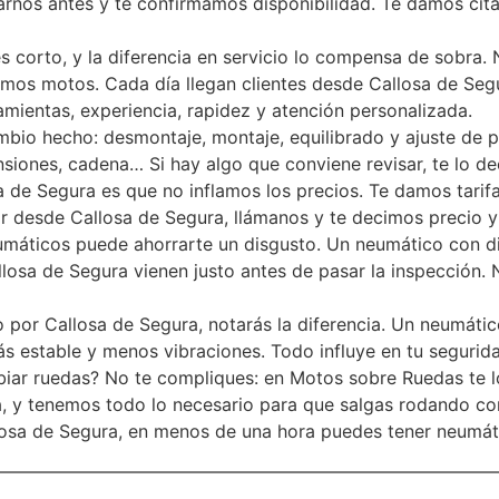
rnos antes y te confirmamos disponibilidad. Te damos cita
s corto, y la diferencia en servicio lo compensa de sobra
tamos motos. Cada día llegan clientes desde Callosa de Se
amientas, experiencia, rapidez y atención personalizada.
mbio hecho: desmontaje, montaje, equilibrado y ajuste de
pensiones, cadena… Si hay algo que conviene revisar, te lo 
a de Segura es que no inflamos los precios. Te damos tarifa 
ir desde Callosa de Segura, llámanos y te decimos precio 
eumáticos puede ahorrarte un disgusto. Un neumático con d
losa de Segura vienen justo antes de pasar la inspección. 
rio por Callosa de Segura, notarás la diferencia. Un neumát
s estable y menos vibraciones. Todo influye en tu seguridad
iar ruedas? No te compliques: en Motos sobre Ruedas te lo h
a, y tenemos todo lo necesario para que salgas rodando co
llosa de Segura, en menos de una hora puedes tener neumáti