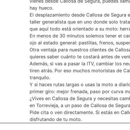
vienes desde Callosa de Segura, puedes llama
hay hueco.
El desplazamiento desde Callosa de Segura e
taller generalista que en uno donde solo tra
que aquí todo está orientado a su moto: herr
En menos de 30 minutos solemos tener el ca
ojo al estado general: pastillas, frenos, sus
Otra ventaja para nuestros clientes de Callos
quieres saber cuánto te costará antes de ven
Además, si vas a pasar la ITV, cambiar los n
tiren atrás. Por eso muchos motoristas de Cal
tranquilo.
Y si haces rutas largas o usas la moto a dia
primer giro: mejor frenada, paso por curva má
¿Vives en Callosa de Segura y necesitas camb
en Torrevieja, a un paso de Callosa de Segur
Pide cita o ven directamente. Si estás en Ca
disfrutando de tu moto.