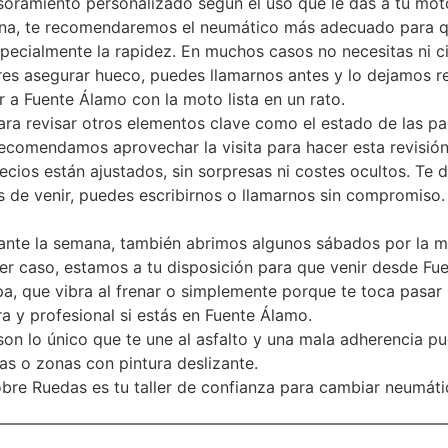
esoramiento personalizado según el uso que le das a tu mot
zona, te recomendaremos el neumático más adecuado para q
pecialmente la rapidez. En muchos casos no necesitas ni ci
eres asegurar hueco, puedes llamarnos antes y lo dejamos 
 a Fuente Álamo con la moto lista en un rato.
 revisar otros elementos clave como el estado de las past
ecomendamos aprovechar la visita para hacer esta revisión 
ecios están ajustados, sin sorpresas ni costes ocultos. Te
 de venir, puedes escribirnos o llamarnos sin compromiso.
nte la semana, también abrimos algunos sábados por la ma
er caso, estamos a tu disposición para que venir desde Fu
, que vibra al frenar o simplemente porque te toca pasar l
a y profesional si estás en Fuente Álamo.
on lo único que te une al asfalto y una mala adherencia p
as o zonas con pintura deslizante.
obre Ruedas es tu taller de confianza para cambiar neumát