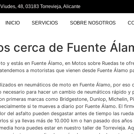
 Viudes, 48, 03183 Torrevieja, Alicante
INICIO
SERVICIOS
SOBRE NOSOTROS
C
s cerca de Fuente Ála
oto y estás en Fuente Álamo, en Motos sobre Ruedas te ofr
 atendemos a motoristas que vienen desde Fuente Álamo par
lizados en neumáticos de moto en Fuente Álamo, por eso c
o necesario para hacer un cambio de neumáticos rápido y 
on primeras marcas como Bridgestone, Dunlop, Michelin, Pir
pecialmente si te mueves a diario por Fuente Álamo. El fir
alor del asfalto pueden desgastar antes de tiempo las rued
rlos si ya llevas más de 10.000 km o han pasado dos años 
dia hora puedes estar en nuestro taller de Torrevieja. Aq