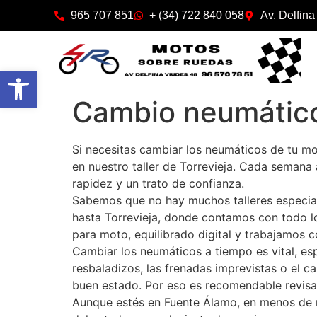
965 707 851
+ (34) 722 840 058
Av. Delfina
Abrir barra de herramientas
Cambio neumático
Si necesitas cambiar los neumáticos de tu m
en nuestro taller de Torrevieja. Cada semana
rapidez y un trato de confianza.
Sabemos que no hay muchos talleres especia
hasta Torrevieja, donde contamos con todo l
para moto, equilibrado digital y trabajamos c
Cambiar los neumáticos a tiempo es vital, es
resbaladizos, las frenadas imprevistas o el c
buen estado. Por eso es recomendable revisa
Aunque estés en Fuente Álamo, en menos de me