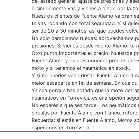
del estado general, ajuste de presiones y as
o simplemente vas y vienes a diario por la 
Nuestros clientes de Fuente Álamo valoran es
te vas rodando con total seguridad. Y si qui
ser de 20 a 30 minutos, así que puedes volver
No solo cambiamos ruedas: aprovechamos para
presiones. Si vienes desde Fuente Álamo, te r
Otro punto importante: el precio. Nuestros pr
Fuente Álamo y quieres conocer precios antes
moto y si tenemos el neumático en stock.
Y si no puedes venir desde Fuente Álamo dura
mejor escaparte en fin de semana. En cualqui
Ya sea porque has notado que la moto derrapa
neumáticos en Torrevieja es una opción segur
No esperes a que sea tarde. Los neumáticos s
circulas por Fuente Álamo con tráfico, rotond
Recuerda: si estás en Fuente Álamo, Motos s
esperamos en Torrevieja.