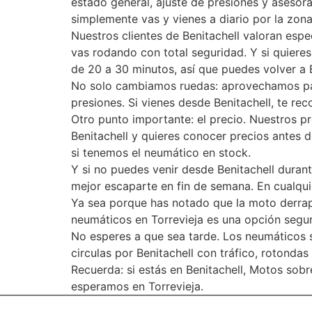
estado general, ajuste de presiones y asesor
simplemente vas y vienes a diario por la zo
Nuestros clientes de Benitachell valoran espe
vas rodando con total seguridad. Y si quiere
de 20 a 30 minutos, así que puedes volver a B
No solo cambiamos ruedas: aprovechamos para
presiones. Si vienes desde Benitachell, te re
Otro punto importante: el precio. Nuestros pr
Benitachell y quieres conocer precios antes 
si tenemos el neumático en stock.
Y si no puedes venir desde Benitachell duran
mejor escaparte en fin de semana. En cualqui
Ya sea porque has notado que la moto derrapa
neumáticos en Torrevieja es una opción segura
No esperes a que sea tarde. Los neumáticos s
circulas por Benitachell con tráfico, rotondas
Recuerda: si estás en Benitachell, Motos sob
esperamos en Torrevieja.