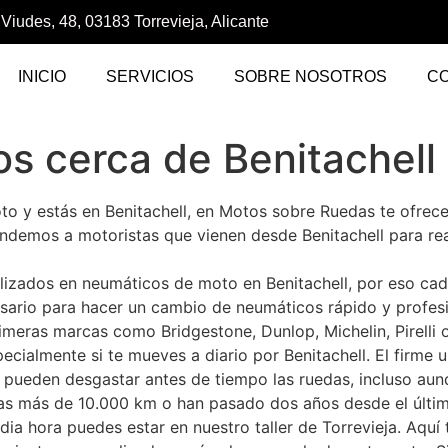
 Viudes, 48, 03183 Torrevieja, Alicante
INICIO
SERVICIOS
SOBRE NOSOTROS
C
s cerca de Benitachell
to y estás en Benitachell, en Motos sobre Ruedas te ofrec
endemos a motoristas que vienen desde Benitachell para rea
izados en neumáticos de moto en Benitachell, por eso cad
sario para hacer un cambio de neumáticos rápido y profes
imeras marcas como Bridgestone, Dunlop, Michelin, Pirelli 
ecialmente si te mueves a diario por Benitachell. El firme 
to pueden desgastar antes de tiempo las ruedas, incluso au
evas más de 10.000 km o han pasado dos años desde el últi
ia hora puedes estar en nuestro taller de Torrevieja. Aquí