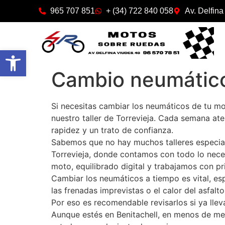
965 707 851
+ (34) 722 840 058
Av. Delfina
Abrir barra de herramientas
Cambio neumático
Si necesitas cambiar los neumáticos de tu mo
nuestro taller de Torrevieja. Cada semana at
rapidez y un trato de confianza.
Sabemos que no hay muchos talleres especial
Torrevieja, donde contamos con todo lo nece
moto, equilibrado digital y trabajamos con pr
Cambiar los neumáticos a tiempo es vital, esp
las frenadas imprevistas o el calor del asfal
Por eso es recomendable revisarlos si ya ll
Aunque estés en Benitachell, en menos de med