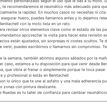
amiento personalizado según el uso que le das a tu moto. Si
na, te recomendaremos el neumático más adecuado para que
cialmente la rapidez. En muchos casos no necesitas ni cita
s asegurar hueco, puedes llamarnos antes y lo dejamos res
enitachell con la moto lista en un rato.
 revisar otros elementos clave como el estado de las past
comendamos aprovechar la visita para hacer esta revisión ex
ecios están ajustados, sin sorpresas ni costes ocultos. Te
de venir, puedes escribirnos o llamarnos sin compromiso. T
te la semana, también abrimos algunos sábados por la mañan
er caso, estamos a tu disposición para que venir desde Ben
, que vibra al frenar o simplemente porque te toca pasar l
 y profesional si estás en Benitachell.
on lo único que te une al asfalto y una mala adherencia p
 o zonas con pintura deslizante.
re Ruedas es tu taller de confianza para cambiar neumátic