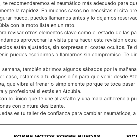
na, te recomendaremos el neumático más adecuado para que
mente la rapidez. En muchos casos no necesitas ni cita pre
egurar hueco, puedes llamarnos antes y lo dejamos reserva
bia con la moto lista en un rato.
 revisar otros elementos clave como el estado de las past
ndamos aprovechar la visita para hacer esta revisión extra 
ecios están ajustados, sin sorpresas ni costes ocultos. Te
enir, puedes escribirnos o llamarnos sin compromiso. Te di
a semana, también abrimos algunos sábados por la mañana. 
er caso, estamos a tu disposición para que venir desde Atz
, que vibra al frenar o simplemente porque te toca pasar l
 y profesional si estás en Atzúbia.
on lo único que te une al asfalto y una mala adherencia p
zonas con pintura deslizante.
Ruedas es tu taller de confianza para cambiar neumáticos,
SOBRE MOTOS SOBRE RUEDAS
SI