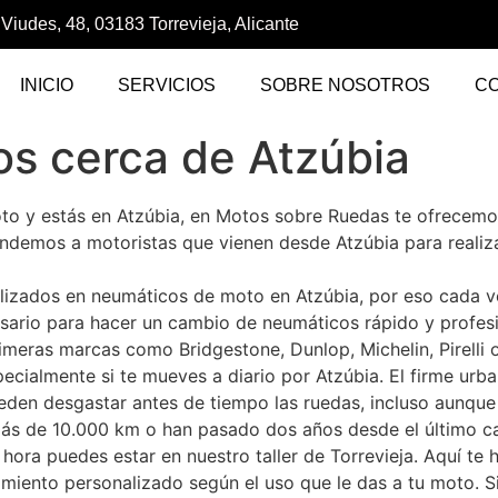
 Viudes, 48, 03183 Torrevieja, Alicante
INICIO
SERVICIOS
SOBRE NOSOTROS
C
s cerca de Atzúbia
oto y estás en Atzúbia, en Motos sobre Ruedas te ofrecemo
endemos a motoristas que vienen desde Atzúbia para realiz
izados en neumáticos de moto en Atzúbia, por eso cada v
sario para hacer un cambio de neumáticos rápido y profes
imeras marcas como Bridgestone, Dunlop, Michelin, Pirelli 
ecialmente si te mueves a diario por Atzúbia. El firme urb
pueden desgastar antes de tiempo las ruedas, incluso aunque
 más de 10.000 km o han pasado dos años desde el último c
ora puedes estar en nuestro taller de Torrevieja. Aquí te
amiento personalizado según el uso que le das a tu moto. S