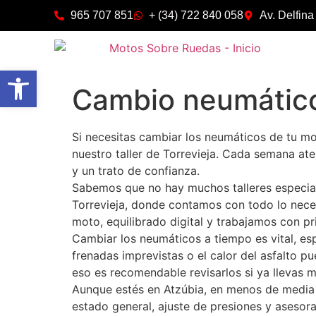
965 707 851
+ (34) 722 840 058
Av. Delfina
Abrir barra de herramientas
Cambio neumático
Si necesitas cambiar los neumáticos de tu m
nuestro taller de Torrevieja. Cada semana at
y un trato de confianza.
Sabemos que no hay muchos talleres especial
Torrevieja, donde contamos con todo lo nece
moto, equilibrado digital y trabajamos con pr
Cambiar los neumáticos a tiempo es vital, esp
frenadas imprevistas o el calor del asfalto 
eso es recomendable revisarlos si ya llevas
Aunque estés en Atzúbia, en menos de media h
estado general, ajuste de presiones y asesor