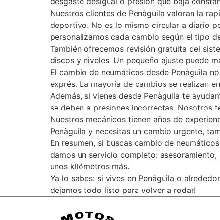
desgaste desigual o presión que baja constant
Nuestros clientes de Penàguila valoran la rap
deportivo. No es lo mismo circular a diario p
personalizamos cada cambio según el tipo d
También ofrecemos revisión gratuita del siste
discos y niveles. Un pequeño ajuste puede mar
El cambio de neumáticos desde Penàguila no t
exprés. La mayoría de cambios se realizan en
Además, si vienes desde Penàguila te ayudamo
se deben a presiones incorrectas. Nosotros te
Nuestros mecánicos tienen años de experiencia
Penàguila y necesitas un cambio urgente, tam
En resumen, si buscas cambio de neumáticos e
damos un servicio completo: asesoramiento, m
unos kilómetros más.
Ya lo sabes: si vives en Penàguila o alrededo
dejamos todo listo para volver a rodar!