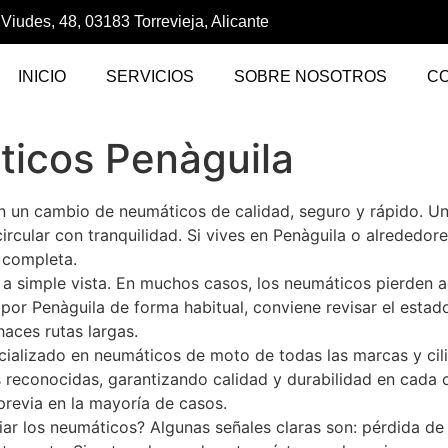
 Viudes, 48, 03183 Torrevieja, Alicante
INICIO
SERVICIOS
SOBRE NOSOTROS
C
icos Penàguila
 un cambio de neumáticos de calidad, seguro y rápido. Un
 circular con tranquilidad. Si vives en Penàguila o alrededor
n completa.
 a simple vista. En muchos casos, los neumáticos pierden a
 por Penàguila de forma habitual, conviene revisar el esta
haces rutas largas.
ializado en neumáticos de moto de todas las marcas y cilin
s reconocidas, garantizando calidad y durabilidad en cad
 previa en la mayoría de casos.
r los neumáticos? Algunas señales claras son: pérdida de a