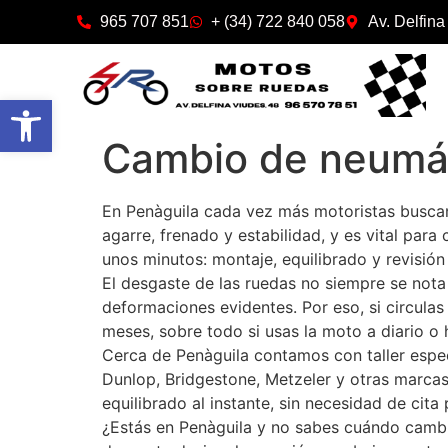
965 707 851
+ (34) 722 840 058
Av. Delfina
Abrir barra de herramientas
Cambio de neumát
En Penàguila cada vez más motoristas buscan
agarre, frenado y estabilidad, y es vital para
unos minutos: montaje, equilibrado y revisió
El desgaste de las ruedas no siempre se nota
deformaciones evidentes. Por eso, si circulas
meses, sobre todo si usas la moto a diario o 
Cerca de Penàguila contamos con taller espec
Dunlop, Bridgestone, Metzeler y otras marca
equilibrado al instante, sin necesidad de cita
¿Estás en Penàguila y no sabes cuándo cambia