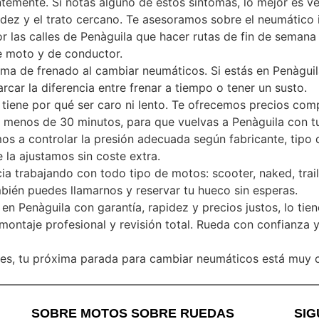
emente. Si notas alguno de estos síntomas, lo mejor es ven
idez y el trato cercano. Te asesoramos sobre el neumático i
or las calles de Penàguila que hacer rutas de fin de semana
e moto y de conductor.
ma de frenado al cambiar neumáticos. Si estás en Penàguila,
car la diferencia entre frenar a tiempo o tener un susto.
iene por qué ser caro ni lento. Te ofrecemos precios comp
 menos de 30 minutos, para que vuelvas a Penàguila con tu
s a controlar la presión adecuada según fabricante, tipo 
 la ajustamos sin coste extra.
 trabajando con todo tipo de motos: scooter, naked, trail,
bién puedes llamarnos y reservar tu hueco sin esperas.
n Penàguila con garantía, rapidez y precios justos, lo tien
ontaje profesional y revisión total. Rueda con confianza 
res, tu próxima parada para cambiar neumáticos está muy ce
SOBRE MOTOS SOBRE RUEDAS
SI