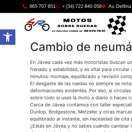
965 707 851
+ (34) 722 840 058
Av. Delfina
Abrir barra de herramientas
Cambio de neumá
En Jávea cada vez más motoristas buscan un 
frenado y estabilidad, y es vital para circula
minutos: montaje, equilibrado y revisión comp
El desgaste de las ruedas no siempre se nota
deformaciones evidentes. Por eso, si circula
sobre todo si usas la moto a diario o haces ru
Cerca de Jávea contamos con taller especiali
Dunlop, Bridgestone, Metzeler y otras marca
equilibrado al instante, sin necesidad de cita
¿Estás en Jávea y no sabes cuándo cambiar lo