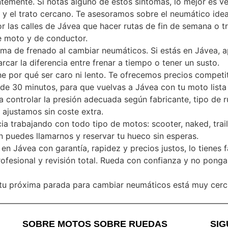
emente. Si notas alguno de estos síntomas, lo mejor es ven
 y el trato cercano. Te asesoramos sobre el neumático idea
or las calles de Jávea que hacer rutas de fin de semana o t
e moto y de conductor.
ma de frenado al cambiar neumáticos. Si estás en Jávea, apr
car la diferencia entre frenar a tiempo o tener un susto.
 por qué ser caro ni lento. Te ofrecemos precios competit
e 30 minutos, para que vuelvas a Jávea con tu moto lista 
controlar la presión adecuada según fabricante, tipo de r
 ajustamos sin coste extra.
 trabajando con todo tipo de motos: scooter, naked, trail,
 puedes llamarnos y reservar tu hueco sin esperas.
n Jávea con garantía, rapidez y precios justos, lo tienes 
ofesional y revisión total. Rueda con confianza y no ponga
 tu próxima parada para cambiar neumáticos está muy cerca.
SOBRE MOTOS SOBRE RUEDAS
SI