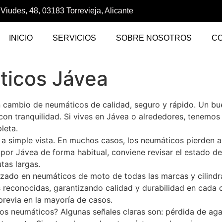
 Viudes, 48, 03183 Torrevieja, Alicante
INICIO
SERVICIOS
SOBRE NOSOTROS
C
ticos Jávea
cambio de neumáticos de calidad, seguro y rápido. Un bue
r con tranquilidad. Si vives en Jávea o alrededores, tenemos
leta.
 a simple vista. En muchos casos, los neumáticos pierden a
s por Jávea de forma habitual, conviene revisar el estado 
tas largas.
zado en neumáticos de moto de todas las marcas y cilindrad
s reconocidas, garantizando calidad y durabilidad en cad
 previa en la mayoría de casos.
s neumáticos? Algunas señales claras son: pérdida de agarr