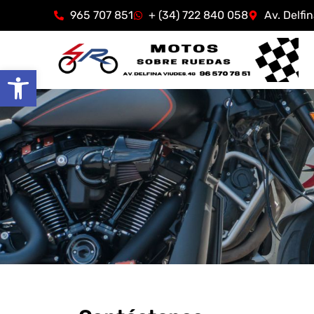
965 707 851
+ (34) 722 840 058
Av. Delfi
Abrir barra de herramientas